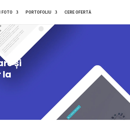
I FOTO
PORTOFOLIU
CERE OFERTĂ
re și
 la