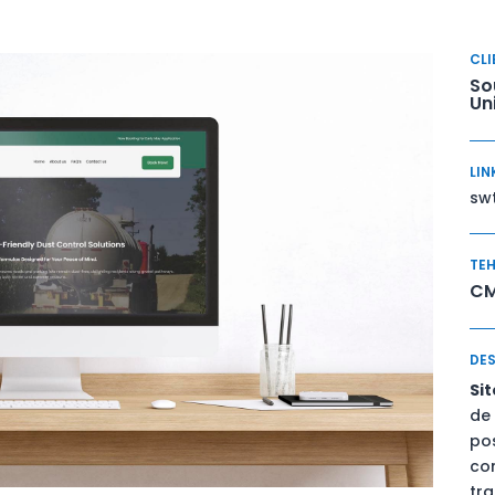
CLI
So
Un
LIN
sw
TEH
CM
DES
Si
de 
pos
co
tra