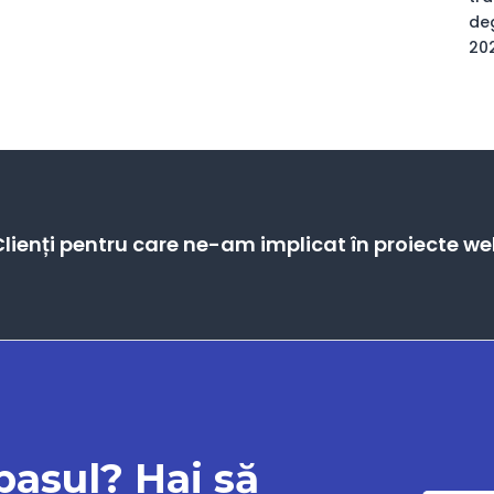
deg
20
lienți pentru care ne-am implicat în proiecte w
 pasul? Hai să