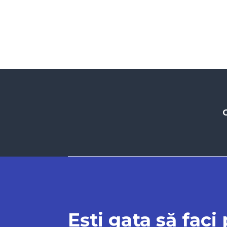
C
Ești gata să faci