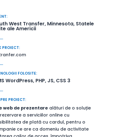
ENT:
uth West Transfer, Minnesota, Statele
ite ale Americii
K PROIECT:
tranfer.com
NOLOGII FOLOSITE:
S WordPress, PHP, JS, CSS 3
PRE PROIECT:
te web de prezentare
alături de o soluție
rezervare a serviciilor online cu
ibilitatea de plată cu cardul, pentru o
mpanie ce are ca domeniu de activitate
tarea cailor de acces, împotriva