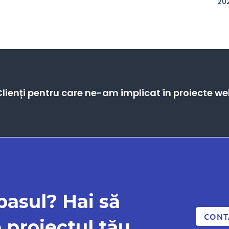
20
lienți pentru care ne-am implicat în proiecte w
 pasul? Hai să
CONT
proiectul tău.