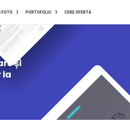
I FOTO
PORTOFOLIU
CERE OFERTĂ
re și
 la