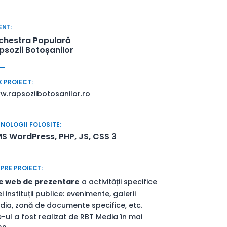
ENT:
chestra Populară
psozii Botoșanilor
K PROIECT:
.rapsoziibotosanilor.ro
NOLOGII FOLOSITE:
S WordPress, PHP, JS, CSS 3
PRE PROIECT:
te web de prezentare
a activității specifice
i instituții publice: evenimente, galerii
ia, zonă de documente specifice, etc.
e-ul a fost realizat de RBT Media în mai