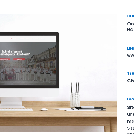
CLI
Or
Ra
LIN
www
TEH
CM
DES
Si
une
med
Sit