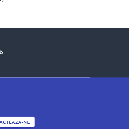
22.
eb
ACTEAZĂ-NE