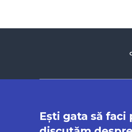
C
Ești gata să faci
discutăm despre 